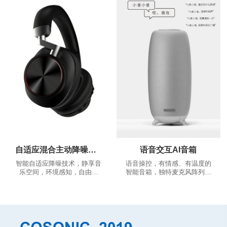
推荐、根据您的推荐相应的跑
舒适，稳固的佩戴体验，告别
步歌曲，越跑越嗨
繁琐的按多键操作，一键实现
多种功能...
自适应混合主动降噪耳机
语音交互AI音箱
智能自适应降噪技术，静享音
语音操控，有情感、有温度的
乐空间，环境感知，自由通
智能音箱，独特麦克风阵列算
话。
法，360°全景声场，音色沉浸
澎湃。