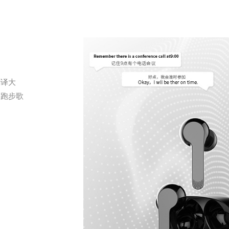
翻译大
的跑步歌