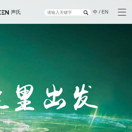
声氏
中
/
EN
单
投资者交流
培训&成长
竞争能力
智能穿戴
售后服务
球销售分布