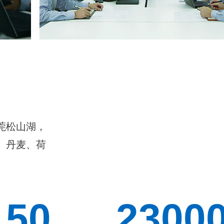
莞松山湖，
、丹麦、荷
1
5
0
2
3
0
0